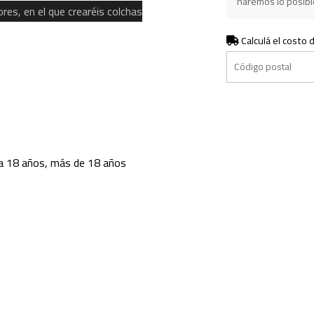
haremos lo posible
res, en el que crearéis colchas
Calculá el costo 
 a 18 años, más de 18 años