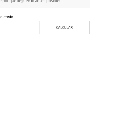
 por que lleguen lo antes posible!
de envío
CALCULAR