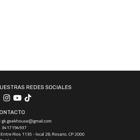
UESTRAS REDES SOCIALES
ONTACTO
gk.geekhouse@gmail.com
3417194937
Entre Rios 1135 - local 28, Rosario. CP 2000