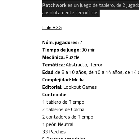
Patchwork
es un juego de tablero, de 2 jugado
absolutamente terroríficas.
Link: BGG
Núm. jugadores:
2
Tiempo de juego:
30 min.
Mecánica:
Puzzle
Temática:
Abstracto, Terror
Edad:
de 8 a 10 años, de 10 a 14 años, de 14
Complejidad:
Media
Editorial:
Lookout Games
Contenido:
1 tablero de Tiempo
2 tableros de Colcha
2 contadores de Tiempo
1 peón Neutral
33 Parches