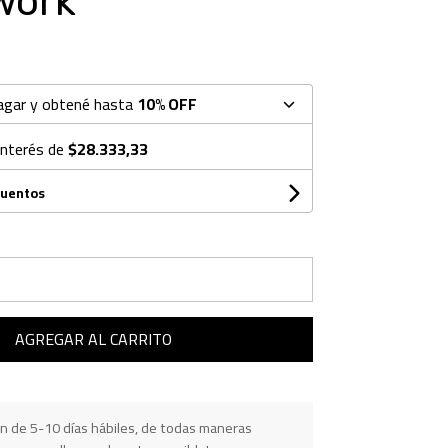
work
agar y obtené hasta
10% OFF
interés de
$28.333,33
cuentos
AGREGAR AL CARRITO
n de 5-10 días hábiles, de todas maneras