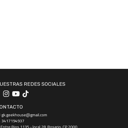
UESTRAS REDES SOCIALES
ONTACTO
gk.geekhouse@gmail.com
3417194937
Entre Rios 1135 - local 28, Rosario. CP 2000