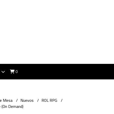
0
de Mesa
Nuevos
ROL RPG
e (On Demand)