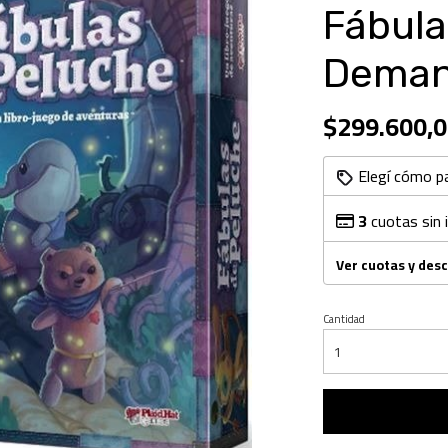
Fábula
Deman
$299.600,0
Elegí cómo p
3
cuotas sin 
Ver cuotas y des
Cantidad