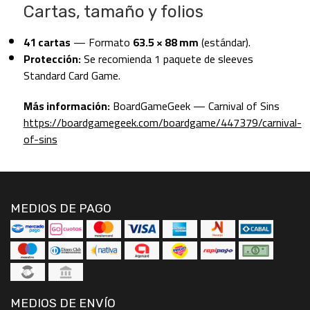
Cartas, tamaño y folios
41 cartas
— Formato
63.5 × 88 mm
(estándar).
Protección:
Se recomienda 1 paquete de sleeves
Standard Card Game.
Más información:
BoardGameGeek — Carnival of Sins
https://boardgamegeek.com/boardgame/447379/carnival-
of-sins
MEDIOS DE PAGO
MEDIOS DE ENVÍO