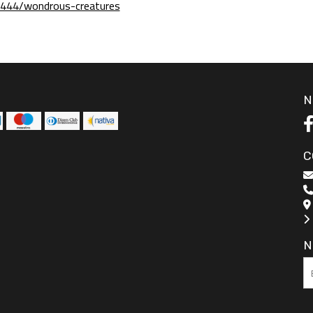
444/wondrous-creatures
N
C
N