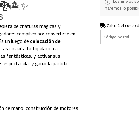
Los Envios so
🐉🏝️✨
haremos lo posible
s
Calculá el costo 
repleta de criaturas mágicas y
ugadores compiten por convertirse en
Es un juego de
colocación de
ás enviar a tu tripulación a
ras fantásticas, y activar sus
s espectacular y ganar la partida.
ión de mano, construcción de motores