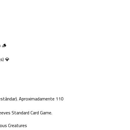
n 🪵
s) 💎
estándar). Aproximadamente 110
eeves Standard Card Game.
us Creatures