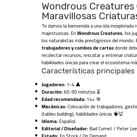
Wondrous Creatures 
Maravillosas Criatura
Te damos la bienvenida a una isla inexplorada 
majestuosas. En
Wondrous Creatures
, los j
los naturalistas más prestigiosos del mundo. 
trabajadores y combos de cartas
donde deber
recolectar recursos, rescatar y entrenar criatu
habilidades únicas para crear el ecosistema má
Características principales
Jugadores:
1-4 👤
Duración:
60-90 minutos ⏳
Edad recomendada:
14+ 🎯
Mecánicas:
Colocación de trabajadores, gest
(tableu building), habilidades únicas 🧠🦊
Idioma:
Español.
Editorial / Diseñador:
Bad Comet / Peter Lee
Estado:
En Stock / On Demand