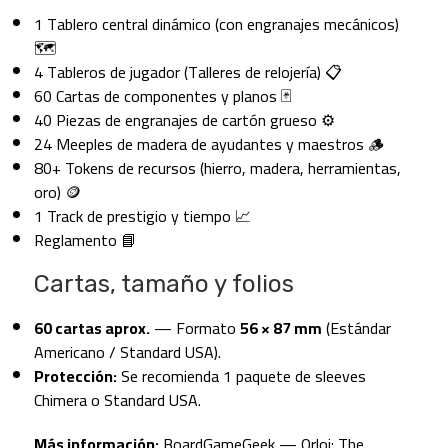
1 Tablero central dinámico (con engranajes mecánicos)
🗺️
4 Tableros de jugador (Talleres de relojería) 📋
60 Cartas de componentes y planos 🃏
40 Piezas de engranajes de cartón grueso ⚙️
24 Meeples de madera de ayudantes y maestros 🪵
80+ Tokens de recursos (hierro, madera, herramientas,
oro) 🪙
1 Track de prestigio y tiempo 📈
Reglamento 📘
Cartas, tamaño y folios
60 cartas aprox.
— Formato
56 × 87 mm
(Estándar
Americano / Standard USA).
Protección:
Se recomienda 1 paquete de sleeves
Chimera o Standard USA.
Más información:
BoardGameGeek — Orloj: The