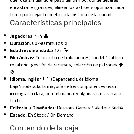
que rota simulando el paso del tiempo, donde deberás
encastrar engranajes, alinear los astros y optimizar cada
turno para dejar tu huella en la historia de la ciudad.
Características principales
Jugadores:
1-4 👤
Duración:
60-90 minutos ⏳
Edad recomendada:
12+ 🎯
Mecánicas:
Colocación de trabajadores, rondel / tablero
rotatorio, gestión de recursos, colección de patrones 🧠
⚙️
Idioma:
Inglés 🇺🇸 (Dependencia de idioma
baja/moderada: la mayoría de los componentes usan
iconografía clara, pero el manual y algunas cartas traen
texto).
Editorial / Diseñador:
Delicious Games / Vladimír Suchý
Estado:
En Stock / On Demand
Contenido de la caja