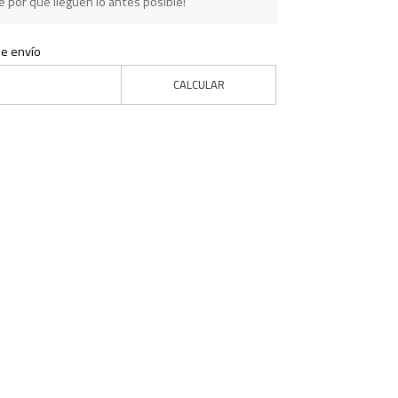
 por que lleguen lo antes posible!
de envío
CALCULAR