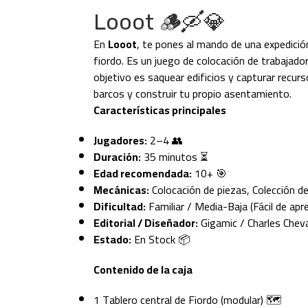
Looot 🪵🛶💎
En
Looot
, te pones al mando de una expedició
fiordo. Es un juego de colocación de trabajado
objetivo es saquear edificios y capturar recur
barcos y construir tu propio asentamiento.
Características principales
Jugadores:
2–4 👥
Duración:
35 minutos ⏳
Edad recomendada:
10+ 🎯
Mecánicas:
Colocación de piezas, Colección de
Dificultad:
Familiar / Media-Baja (Fácil de apren
Editorial / Diseñador:
Gigamic / Charles Cheval
Estado:
En Stock 📦
Contenido de la caja
1 Tablero central de Fiordo (modular) 🗺️