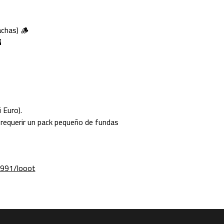
achas) 🪵

Euro).
 requerir un pack pequeño de fundas
991/looot