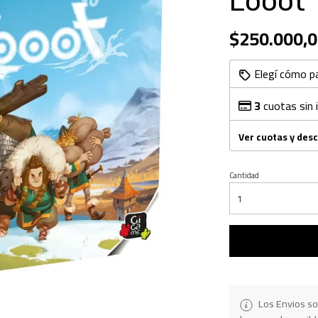
Looot
$250.000,0
Elegí cómo p
3
cuotas sin 
Ver cuotas y des
Cantidad
Los Envios so