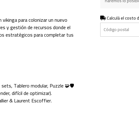
haremos lo posible
Calculá el costo 
n vikinga para colonizar un nuevo
res y gestión de recursos donde el
sos estratégicos para completar tus
 sets, Tablero modular, Puzzle 🧩🛡️
der, difícil de optimizar).
lier & Laurent Escoffier.