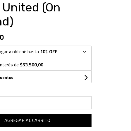
 United (On
d)
0
agar y obtené hasta
10% OFF
interés de
$53.500,00
cuentos
AGREGAR AL CARRITO