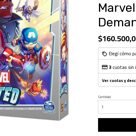
Marvel
Deman
$160.500,0
Elegí cómo p
3
cuotas sin 
Ver cuotas y des
Cantidad