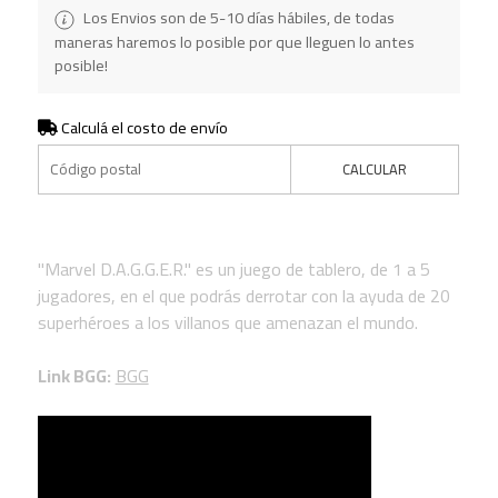
Los Envios son de 5-10 días hábiles, de todas
maneras haremos lo posible por que lleguen lo antes
posible!
Calculá el costo de envío
CALCULAR
"Marvel D.A.G.G.E.R." es un juego de tablero, de 1 a 5
jugadores, en el que podrás derrotar con la ayuda de 20
superhéroes a los villanos que amenazan el mundo.
Link BGG:
BGG