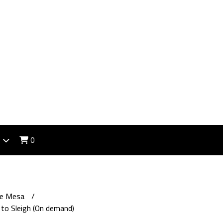
0
de Mesa
 to Sleigh (On demand)