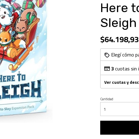
Here t
Sleigh
$64.198,93
Elegí cómo p
3
cuotas sin 
Ver cuotas y des
Cantidad