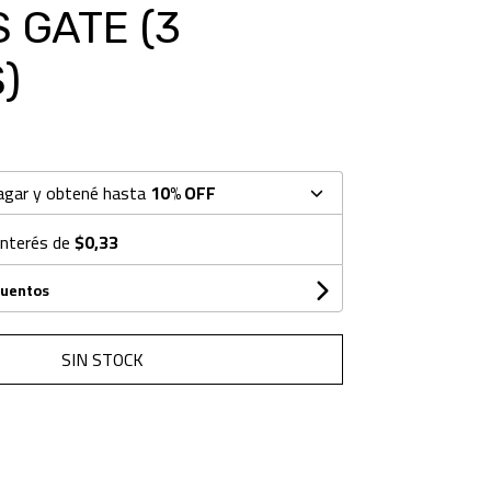
 GATE (3
)
agar y obtené hasta
10% OFF
interés de
$0,33
cuentos
SIN STOCK