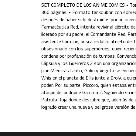
SET COMPLETO DE LOS ANIME COMICS • To
360 páginas. • Formato tankoubon con sobrecu
después de haber sido destruidos por un joven
Farmacéutica Red, intenta revivir al ejército d
liderado por su padre, el Comandante Red. Para
asistente Carmine, busca reclutar al nieto del D
obsesionado con los superhéroes, quien recient
condena por profanación de tumbas. Convenci
Cápsula y los Guerreros Z son una organización
plan.Mientras tanto, Goku y Vegeta se encuent
Whis en el planeta de Bills junto a Broly, a qu
poder. Por su parte, Piccoro, quien estaba ent
ataque del androide Gamma 2. Siguiendo su insti
Patrulla Roja donde descubre que, además de 
logrado crear una nueva y peligrosa versión de C