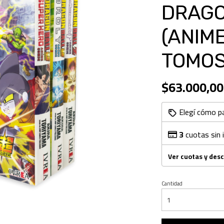
DRAGO
(ANIME
TOMOS
$63.000,00
Elegí cómo p
3
cuotas sin 
Ver cuotas y des
Cantidad