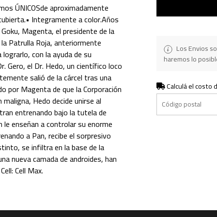
mos ÚNICOSde aproximadamente
bierta.​ • Integramente a color.Años
 Goku, Magenta, el presidente de la
e la Patrulla Roja, anteriormente
Los Envios so
 lograrlo, con la ayuda de su
haremos lo posible
r. Gero, el Dr. Hedo, un científico loco
emente salió de la cárcel tras una
Calculá el costo 
do por Magenta de que la Corporación
 maligna, Hedo decide unirse al
ran entrenando bajo la tutela de
ien le enseñan a controlar su enorme
renando a Pan, recibe el sorpresivo
nto, se infiltra en la base de la
una nueva camada de androides, han
ell: Cell Max.