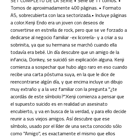
SET COMPLETO DE LA SERIE • Serie de 11 tomos. •
Tomos de aproximadamente 400 páginas. • Formato
A5, sobrecubierta con laca sectorizada.​ • Incluye páginas
a color.Kenji Endo era un joven con deseos de
convertirse en estrella de rock, pero que se ve forzado a
dedicarse al negocio familiar -ex licorería- y a criar a su
sobrinita, ya que su hermana se marchó cuando ella
todavía era bebé. Un día descubre que un amigo de la
infancia, Donkey, se suicidó sin explicación alguna. Kenji
comienza a sospechar que hubo algo raro en eso cuando
recibe una carta póstuma suya, en la que le dice de
reencontrarse algún día, y que encima incluye un dibujo
muy extraño y a la vez familiar con la pregunta "¿te
acordás de este símbolo?".Kenji comienza a pensar que
el supuesto suicido es en realidad un asesinato
encubierto, y va en busca de la verdad, y para ello decide
reunir a sus viejos amigos. Así descubre que ese
símbolo, usado por el líder de una secta conocido sólo
como "Amigo", es exactamente el mismo que ellos